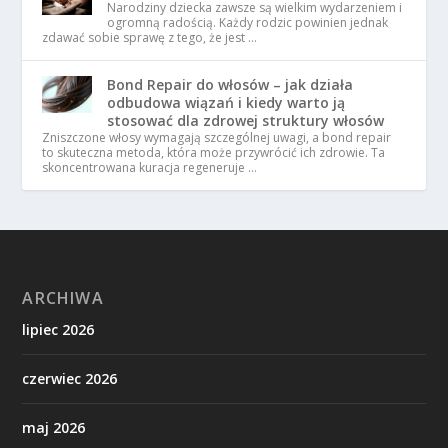
Narodziny dziecka zawsze są wielkim wydarzeniem i
ogromną radością. Każdy rodzic powinien jednak
zdawać sobie sprawę z tego, że jest …
Bond Repair do włosów – jak działa
odbudowa wiązań i kiedy warto ją
stosować dla zdrowej struktury włosów
Zniszczone włosy wymagają szczególnej uwagi, a bond repair
to skuteczna metoda, która może przywrócić ich zdrowie. Ta
skoncentrowana kuracja regeneruje …
ARCHIWA
lipiec 2026
czerwiec 2026
maj 2026