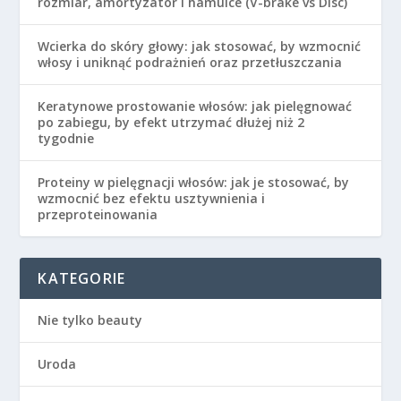
rozmiar, amortyzator i hamulce (V-brake vs Disc)
Wcierka do skóry głowy: jak stosować, by wzmocnić
włosy i uniknąć podrażnień oraz przetłuszczania
Keratynowe prostowanie włosów: jak pielęgnować
po zabiegu, by efekt utrzymać dłużej niż 2
tygodnie
Proteiny w pielęgnacji włosów: jak je stosować, by
wzmocnić bez efektu usztywnienia i
przeproteinowania
KATEGORIE
Nie tylko beauty
Uroda