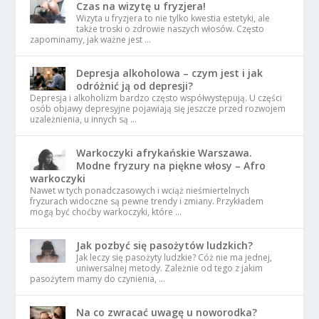
Czas na wizytę u fryzjera!
Wizyta u fryzjera to nie tylko kwestia estetyki, ale
także troski o zdrowie naszych włosów. Często
zapominamy, jak ważne jest …
Depresja alkoholowa – czym jest i jak
odróżnić ją od depresji?
Depresja i alkoholizm bardzo często współwystępują. U części
osób objawy depresyjne pojawiają się jeszcze przed rozwojem
uzależnienia, u innych są …
Warkoczyki afrykańskie Warszawa.
Modne fryzury na piękne włosy – Afro
warkoczyki
Nawet w tych ponadczasowych i wciąż nieśmiertelnych
fryzurach widoczne są pewne trendy i zmiany. Przykładem
mogą być choćby warkoczyki, które …
Jak pozbyć się pasożytów ludzkich?
Jak leczy się pasożyty ludzkie? Cóż nie ma jednej,
uniwersalnej metody. Zależnie od tego z jakim
pasożytem mamy do czynienia, …
Na co zwracać uwagę u noworodka?