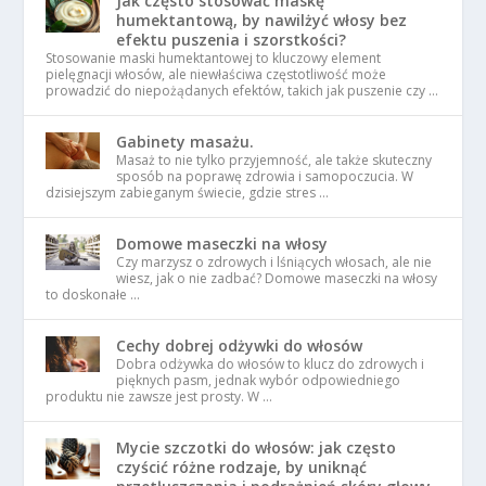
Jak często stosować maskę
humektantową, by nawilżyć włosy bez
efektu puszenia i szorstkości?
Stosowanie maski humektantowej to kluczowy element
pielęgnacji włosów, ale niewłaściwa częstotliwość może
prowadzić do niepożądanych efektów, takich jak puszenie czy …
Gabinety masażu.
Masaż to nie tylko przyjemność, ale także skuteczny
sposób na poprawę zdrowia i samopoczucia. W
dzisiejszym zabieganym świecie, gdzie stres …
Domowe maseczki na włosy
Czy marzysz o zdrowych i lśniących włosach, ale nie
wiesz, jak o nie zadbać? Domowe maseczki na włosy
to doskonałe …
Cechy dobrej odżywki do włosów
Dobra odżywka do włosów to klucz do zdrowych i
pięknych pasm, jednak wybór odpowiedniego
produktu nie zawsze jest prosty. W …
Mycie szczotki do włosów: jak często
czyścić różne rodzaje, by uniknąć