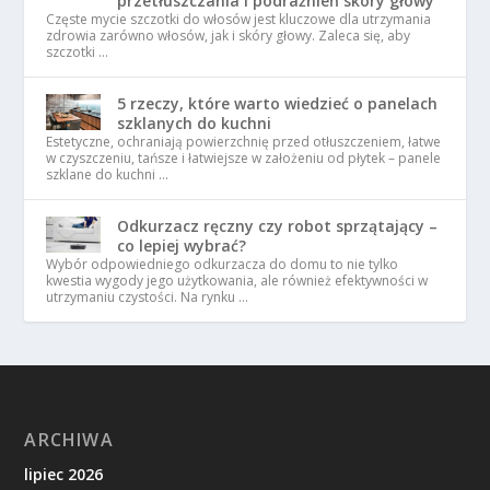
przetłuszczania i podrażnień skóry głowy
Częste mycie szczotki do włosów jest kluczowe dla utrzymania
zdrowia zarówno włosów, jak i skóry głowy. Zaleca się, aby
szczotki …
5 rzeczy, które warto wiedzieć o panelach
szklanych do kuchni
Estetyczne, ochraniają powierzchnię przed otłuszczeniem, łatwe
w czyszczeniu, tańsze i łatwiejsze w założeniu od płytek – panele
szklane do kuchni …
Odkurzacz ręczny czy robot sprzątający –
co lepiej wybrać?
Wybór odpowiedniego odkurzacza do domu to nie tylko
kwestia wygody jego użytkowania, ale również efektywności w
utrzymaniu czystości. Na rynku …
ARCHIWA
lipiec 2026