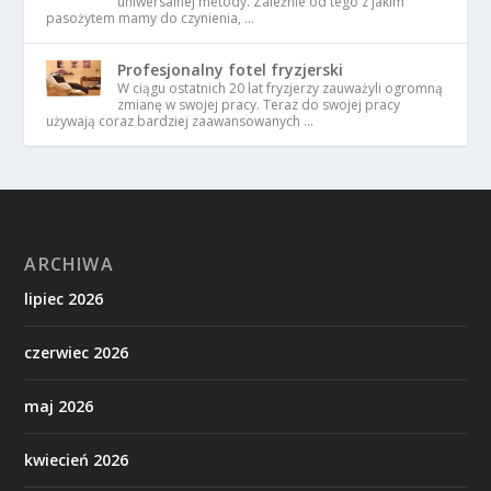
uniwersalnej metody. Zależnie od tego z jakim
pasożytem mamy do czynienia, …
Profesjonalny fotel fryzjerski
W ciągu ostatnich 20 lat fryzjerzy zauważyli ogromną
zmianę w swojej pracy. Teraz do swojej pracy
używają coraz bardziej zaawansowanych …
ARCHIWA
lipiec 2026
czerwiec 2026
maj 2026
kwiecień 2026