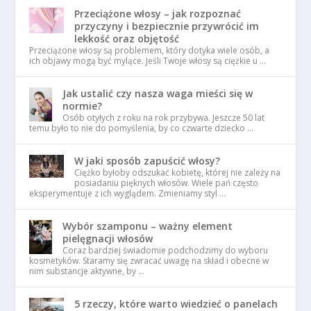
Przeciążone włosy – jak rozpoznać
przyczyny i bezpiecznie przywrócić im
lekkość oraz objętość
Przeciążone włosy są problemem, który dotyka wiele osób, a
ich objawy mogą być mylące. Jeśli Twoje włosy są ciężkie u …
Jak ustalić czy nasza waga mieści się w
normie?
Osób otyłych z roku na rok przybywa. Jeszcze 50 lat
temu było to nie do pomyślenia, by co czwarte dziecko …
W jaki sposób zapuścić włosy?
Ciężko byłoby odszukać kobietę, której nie zależy na
posiadaniu pięknych włosów. Wiele pań często
eksperymentuje z ich wyglądem. Zmieniamy styl …
Wybór szamponu – ważny element
pielęgnacji włosów
Coraz bardziej świadomie podchodzimy do wyboru
kosmetyków. Staramy się zwracać uwagę na skład i obecne w
nim substancje aktywne, by …
5 rzeczy, które warto wiedzieć o panelach