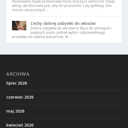
Stosowanie maski proteinowej może znacząco wzmocnić Twoje
włosy, ale kluczowe jest, aby nie przesadzić z jej aplikacją. Dla
mocno zniszczonych …
Cechy dobrej odżywki do włosów
Dobra odżywka do włosów to klucz do zdrowych i
pięknych pasm, jednak wybór odpowiedniego
produktu nie zawsze jest prosty. W …
ARCHIWA
lipiec 2026
czerwiec 2026
maj 2026
kwiecień 2026