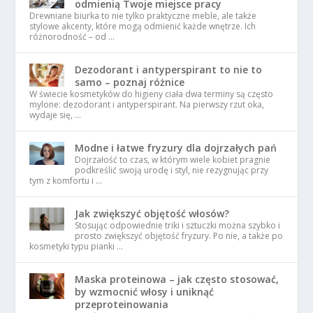
odmienią Twoje miejsce pracy
Drewniane biurka to nie tylko praktyczne meble, ale także
stylowe akcenty, które mogą odmienić każde wnętrze. Ich
różnorodność – od …
Dezodorant i antyperspirant to nie to
samo – poznaj różnice
W świecie kosmetyków do higieny ciała dwa terminy są często
mylone: dezodorant i antyperspirant. Na pierwszy rzut oka,
wydaje się, …
Modne i łatwe fryzury dla dojrzałych pań
Dojrzałość to czas, w którym wiele kobiet pragnie
podkreślić swoją urodę i styl, nie rezygnując przy
tym z komfortu i …
Jak zwiększyć objętość włosów?
Stosując odpowiednie triki i sztuczki można szybko i
prosto zwiększyć objętość fryzury. Po nie, a także po
kosmetyki typu pianki …
Maska proteinowa – jak często stosować,
by wzmocnić włosy i uniknąć
przeproteinowania