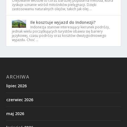
Olejowanie włosów to coraz bardziej popularna metoda, która
zyskuje uznanie wśród miłośników pielęgnacji. Dzięki
zastosowaniu naturalnych olejów, takich jak olej …
Ile kosztuje wyjazd do Indonezji?
Indonezja stanowi interesujący kierunek podróży,
jednak wielu początkujących turystów obawia się bariery
językowej, czasu podróży oraz kosztów dwutygodniowego
wyjazdu. Choć …
ARCHIWA
lipiec 2026
czerwiec 2026
maj 2026