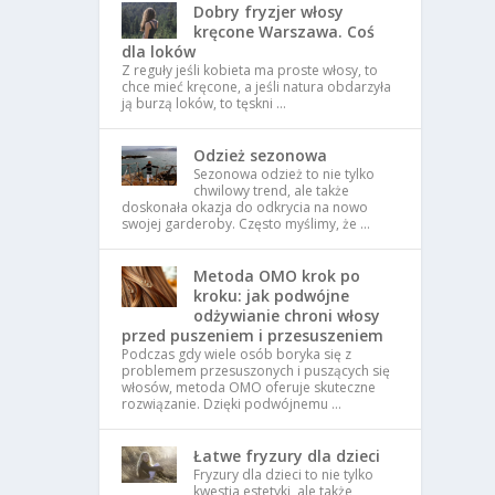
Dobry fryzjer włosy
kręcone Warszawa. Coś
dla loków
Z reguły jeśli kobieta ma proste włosy, to
chce mieć kręcone, a jeśli natura obdarzyła
ją burzą loków, to tęskni …
Odzież sezonowa
Sezonowa odzież to nie tylko
chwilowy trend, ale także
doskonała okazja do odkrycia na nowo
swojej garderoby. Często myślimy, że …
Metoda OMO krok po
kroku: jak podwójne
odżywianie chroni włosy
przed puszeniem i przesuszeniem
Podczas gdy wiele osób boryka się z
problemem przesuszonych i puszących się
włosów, metoda OMO oferuje skuteczne
rozwiązanie. Dzięki podwójnemu …
Łatwe fryzury dla dzieci
Fryzury dla dzieci to nie tylko
kwestia estetyki, ale także