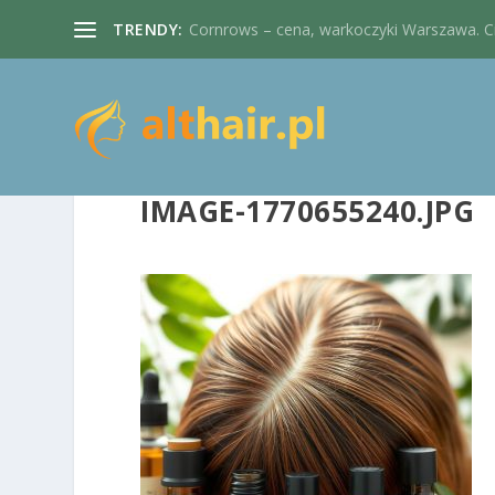
TRENDY:
Cornrows – cena, warkoczyki Warszawa. Cie
IMAGE-1770655240.JPG