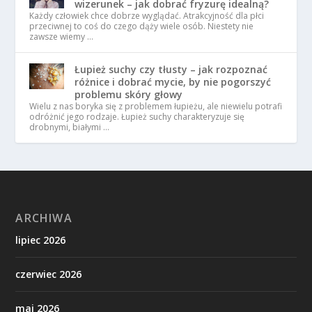
wizerunek – jak dobrać fryzurę idealną?
Każdy człowiek chce dobrze wyglądać. Atrakcyjność dla płci
przeciwnej to coś do czego dąży wiele osób. Niestety nie
zawsze wiemy …
Łupież suchy czy tłusty – jak rozpoznać
różnice i dobrać mycie, by nie pogorszyć
problemu skóry głowy
Wielu z nas boryka się z problemem łupieżu, ale niewielu potrafi
odróżnić jego rodzaje. Łupież suchy charakteryzuje się
drobnymi, białymi …
ARCHIWA
lipiec 2026
czerwiec 2026
maj 2026