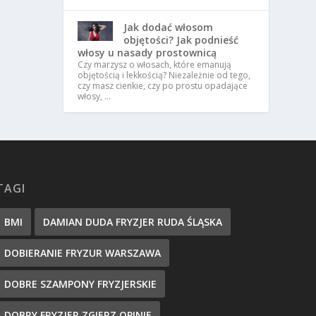
Jak dodać włosom
objętości? Jak podnieść
włosy u nasady prostownicą
Czy marzysz o włosach, które emanują
objętością i lekkością? Niezależnie od tego,
czy masz cienkie, czy po prostu opadające
włosy, …
TAGI
BMI
DAMIAN DUDA FRYZJER RUDA ŚLĄSKA
DOBIERANIE FRYZUR WARSZAWA
DOBRE SZAMPONY FRYZJERSKIE
DOBRY FRYZJER ZGIERZ OPINIE