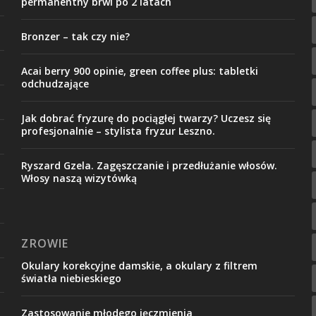
permanentny brwi po 2 latach
Bronzer – tak czy nie?
Acai berry 900 opinie, green coffee plus: tabletki
odchudzające
Jak dobrać fryzurę do pociągłej twarzy? Uczesz się
profesjonalnie – stylista fryzur Leszno.
Ryszard Gzela. Zagęszczanie i przedłużanie włosów.
Włosy naszą wizytówką
ZROWIE
Okulary korekcyjne damskie, a okulary z filtrem
światła niebieskiego
Zastosowanie młodego jęczmienia