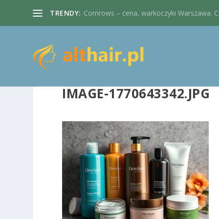
TRENDY:
Cornrows – cena, warkoczyki Warszawa. Cie
IMAGE-1770643342.JPG