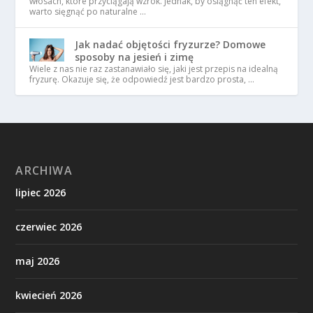
włosach, które przyciągają wzrok. Jednak, by osiągnąć ten efekt,
warto sięgnąć po naturalne …
Jak nadać objętości fryzurze? Domowe
sposoby na jesień i zimę
Wiele z nas nie raz zastanawiało się, jaki jest przepis na idealną
fryzurę. Okazuje się, że odpowiedź jest bardzo prosta, …
ARCHIWA
lipiec 2026
czerwiec 2026
maj 2026
kwiecień 2026